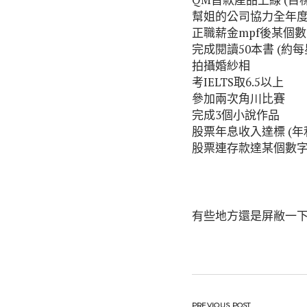
幫姐的公司協力全年
正職薪金mpf後某個
完成閱讀50本書 (約每
拍攝婚紗相
考IELTS取6.5以上
參加兩次角川比賽
完成3個小說作品
股票年息收入達標 (年利
股票連存款達某個數
有些地方還是屏敝一下
PREVIOUS POST