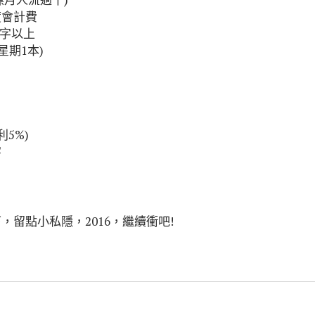
度會計費
數字以上
星期1本)
5%)
字
，留點小私隱，2016，繼續衝吧!