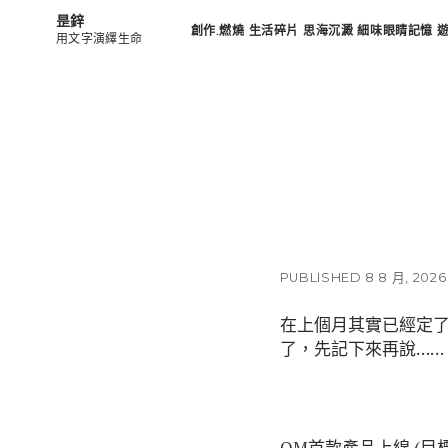
昰鋅
創作.燃燒
生活碎片
思海沉澱
細味眼睛記憶
用文字演繹生命
PUBLISHED 8 8 月, 2026
在上個月其實已經定了
了，先記下來再說……
QM首款產品上線 (目