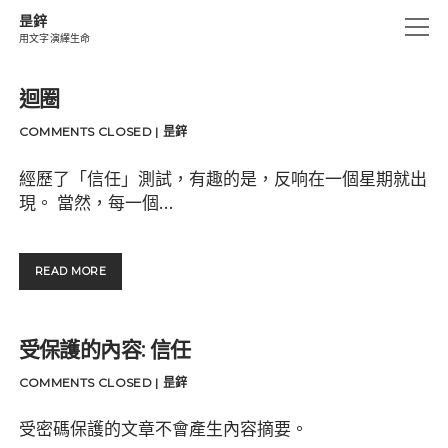
昰鋅
open
用文字演繹生命
menu
創作.燃燒
迴圈
昰
生活碎片
鋅
COMMENTS CLOSED
|
昰鋅
思海沉澱
Posts
經歷了「信任」測試，有趣的是，反响在一個星期就出
細味眼睛記憶
現。 當然，每一個…
遊仔箋
UN-CHAINS
迴
READ MORE
圈
instagram
email
amazon
受保護的內容: 信任
COMMENTS CLOSED
|
昰鋅
受密碼保護的文章不會產生內容摘要。