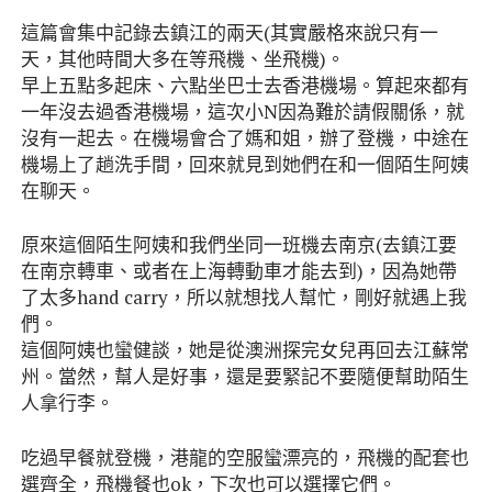
這篇會集中記錄去鎮江的兩天(其實嚴格來說只有一
天，其他時間大多在等飛機、坐飛機)。
早上五點多起床、六點坐巴士去香港機場。算起來都有
一年沒去過香港機場，這次小N因為難於請假關係，就
沒有一起去。在機場會合了媽和姐，辦了登機，中途在
機場上了趟洗手間，回來就見到她們在和一個陌生阿姨
在聊天。
原來這個陌生阿姨和我們坐同一班機去南京(去鎮江要
在南京轉車、或者在上海轉動車才能去到)，因為她帶
了太多hand carry，所以就想找人幫忙，剛好就遇上我
們。
這個阿姨也蠻健談，她是從澳洲探完女兒再回去江蘇常
州。當然，幫人是好事，還是要緊記不要隨便幫助陌生
人拿行李。
吃過早餐就登機，港龍的空服蠻漂亮的，飛機的配套也
選齊全，飛機餐也ok，下次也可以選擇它們。