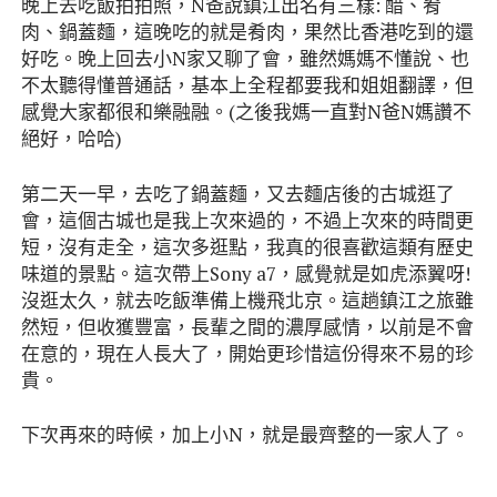
晚上去吃飯拍拍照，N爸說鎮江出名有三樣: 醋、肴
肉、鍋蓋麵，這晚吃的就是肴肉，果然比香港吃到的還
好吃。晚上回去小N家又聊了會，雖然媽媽不懂說、也
不太聽得懂普通話，基本上全程都要我和姐姐翻譯，但
感覺大家都很和樂融融。(之後我媽一直對N爸N媽讚不
絕好，哈哈)
第二天一早，去吃了鍋蓋麵，又去麵店後的古城逛了
會，這個古城也是我上次來過的，不過上次來的時間更
短，沒有走全，這次多逛點，我真的很喜歡這類有歷史
味道的景點。這次帶上Sony a7，感覺就是如虎添翼呀!
沒逛太久，就去吃飯準備上機飛北京。這趟鎮江之旅雖
然短，但收獲豐富，長輩之間的濃厚感情，以前是不會
在意的，現在人長大了，開始更珍惜這份得來不易的珍
貴。
下次再來的時候，加上小N，就是最齊整的一家人了。