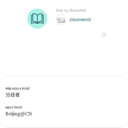
PREVIOUS POST
分歧者
NEXT POST
Beijing@CN