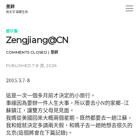
昰鋅
open
用文字演繹生命
menu
創作.燃燒
遊仔箋
Zengjiang@CN
生活碎片
思海沉澱
COMMENTS CLOSED
|
昰鋅
細味眼睛記憶
PUBLISHED 7 8 月, 2026
遊仔箋
2015.3.7-8
UN-CHAINS
這是一次一個多月前才決定的小旅行。
instagram
email
amazon
事緣因為要辦一件人生大事，所以要去小N的家鄉–江
蘇鎮江，讓雙方父母見見面。
我媽從美國回來大概兩個星期，既然都要去一趟江蘇，
我和姐就決定多請兩天假，和媽子去一趟她想去很久的
北京(這個將會在下篇記錄)。