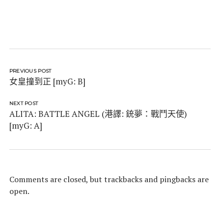
PREVIOUS POST
女皇撞到正 [myG: B]
NEXT POST
ALITA: BATTLE ANGEL (港譯: 銃夢：戰鬥天使)
[myG: A]
Comments are closed, but
trackbacks
and pingbacks are
open.