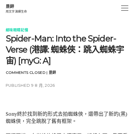
昰鋅
open
用文字演繹生命
menu
創作.燃燒
細味眼睛記憶
Spider-Man: Into the Spider-
生活碎片
Verse (港譯: 蜘蛛俠：跳入蜘蛛宇
思海沉澱
宙) [myG: A]
細味眼睛記憶
遊仔箋
COMMENTS CLOSED
|
昰鋅
UN-CHAINS
PUBLISHED 9 8 月, 2026
instagram
email
amazon
Sony終於找到新的形式去拍蜘蛛俠，還帶出了新的(黑)
蜘蛛俠，完全跳脫了舊有框架。