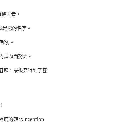
時機再看。
就是它的名字。
確的)。
的課題而努力。
甚麼，最後又得到了甚
！
確比Inception