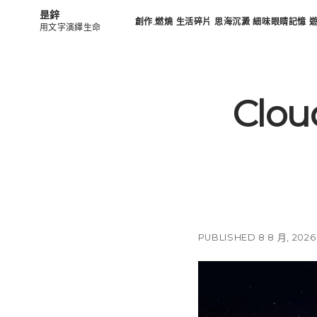
昰鋅
創作.燃燒
生活碎片
思海沉澱
細味眼睛記憶
用文字演繹生命
Clou
PUBLISHED 8 8 月, 2026