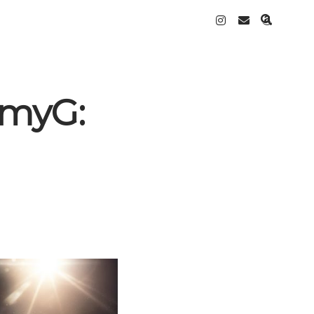
instagram
email
amazo
[myG: