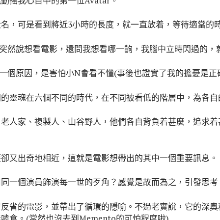
搖我心目中的第一位Avatar。
名，可是看到將近3小時的長度，就一直放着，等待適當的
N突然說想看電影，還問我想看哪一齣，我腦中立時閃過的，
一個原因，是害怕小N會看不懂(事後也證實了我的擔憂是正
同的靈魂在六個不同的時代，在不同被看低的階層中，為各自
、老人家、複製人、山谷野人，他們各自背負着甚麼，追求着
歷卻又出奇地相近，這就是電影想帶出的其中一個重要訊息。
用同一個演員飾演每一世的歹角？感覺是故而為之，引發思考
反省的電影，並帶出了循環的隱喻。不過老實說，它的深奧程度的
食。(當然也沒去到Memento的可怕程度啦)