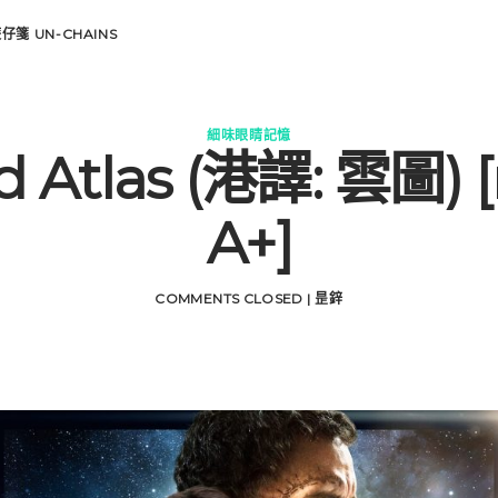
遊仔箋
UN-CHAINS
細味眼睛記憶
d Atlas (港譯: 雲圖) 
A+]
COMMENTS CLOSED
|
昰鋅