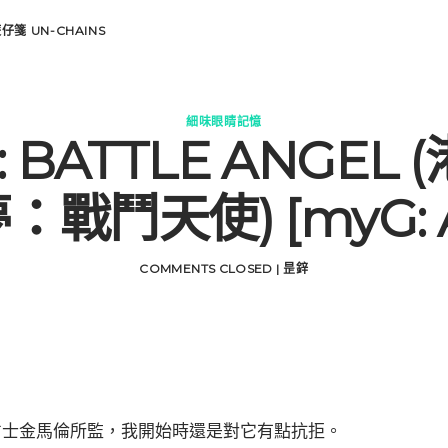
遊仔箋
UN-CHAINS
細味眼睛記憶
: BATTLE ANGEL 
：戰鬥天使) [myG: 
COMMENTS CLOSED
|
昰鋅
占士金馬倫所監，我開始時還是對它有點抗拒。