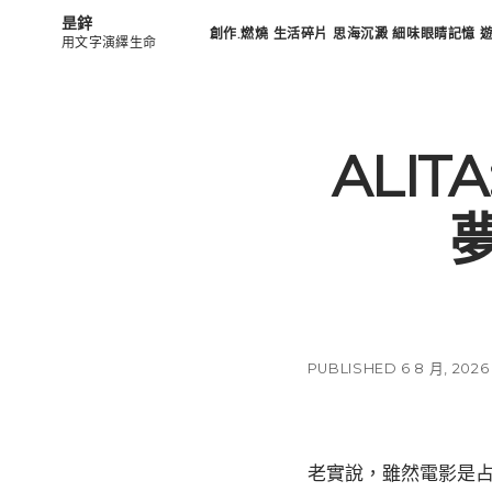
昰鋅
創作.燃燒
生活碎片
思海沉澱
細味眼睛記憶
用文字演繹生命
ALITA
夢
PUBLISHED 6 8 月, 2026
老實說，雖然電影是