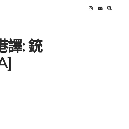
instagram
email
amazo
(港譯: 銃
A]