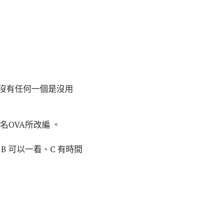
沒有任何一個是沒用
OVA所改編 。
、B 可以一看、C 有時間