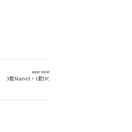
NEXT POST
3套Marvel，1套DC