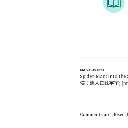
PREVIOUS POST
Spider-Man: Into th
俠：跳入蜘蛛宇宙) [myG
Comments are closed,