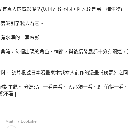
又有真人的電影呢？(與阿凡達不同，阿凡達是另一種生物)
再度吸引了我去看它。
級有水準的一套電影
的典範，每個出現的角色、情節，與後續發展都十分有關連，
料， 該片根據日本漫畫家木城幸人創作的漫畫《銃夢》之同名
對主觀。 分為: A+ 一看再看、 A 必須一看、B+ 值得一看
櫈不看 ]