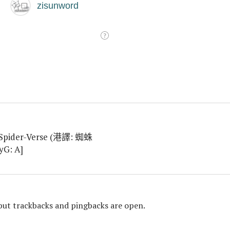
e Spider-Verse (港譯: 蜘蛛
: A]
 but
trackbacks
and pingbacks are open.