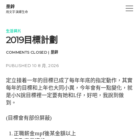
昰鋅
open
用文字演繹生命
menu
創作.燃燒
生活碎片
2019目標計劃
生活碎片
思海沉澱
COMMENTS CLOSED
|
昰鋅
細味眼睛記憶
PUBLISHED 10 8 月, 2026
遊仔箋
定立接着一年的目標已成了每年年底的指定動作，其實
UN-CHAINS
每年的目標和上年也大同小異，今年會有一點變化，就
是小N說目標裡一定要有她和L仔，好吧，我說到做
instagram
email
amazon
到。
(目標會有部份屏蔽)
正職薪金mpf後某金額以上