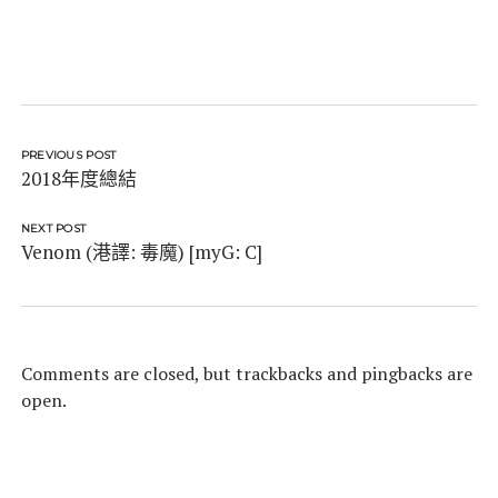
PREVIOUS POST
2018年度總結
NEXT POST
Venom (港譯: 毒魔) [myG: C]
Comments are closed, but
trackbacks
and pingbacks are
open.