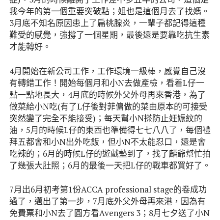
我今年的第一個重要突破點；姐也是這個月去了找媽。
3月底不知名原因患上了扁桃腺炎，一輩子都記得這種
難受的感覺，強撐了一個星期，最後還是要靠吃抗生素
才能轉好。
4月開始在新公司工作，工作環境一級棒，感覺自己沒
有轉錯工作！開始每個月和小N去做產檢，看着L仔一
點一點地長大，4月底的時候外父外母再來香港，為了
做菜給小N吃(有了L仔後對菲傭做的菜由原本的可接受
突然變了完全不能接受)；每天幫小N搽防止妊娠紋的
油，5月的時候L仔的東西也準備得七七八八了，每個禮
拜五都會和小N出外吃飯，但小N不太能忍口，還是會
吃辣的；6月的時候L仔的遊戲墊到了，找了麟爺幫忙拍
了幾張大肚照；6月的最後一天把L仔的戰車都買好了。
7月出6月初考第1份ACCA professional stage的卷成功
過了，邁出了第一步，7月底外父外母再來港，因為有
免費票和小N去了圓方看Avengers 3；8月七夕送了小N