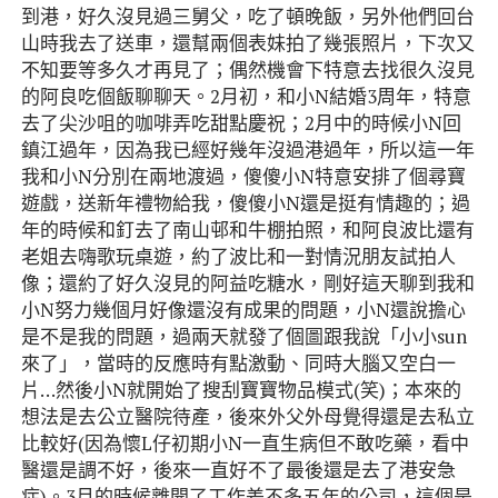
到港，好久沒見過三舅父，吃了頓晚飯，另外他們回台
山時我去了送車，還幫兩個表妹拍了幾張照片，下次又
不知要等多久才再見了；偶然機會下特意去找很久沒見
的阿良吃個飯聊聊天。2月初，和小N結婚3周年，特意
去了尖沙咀的咖啡弄吃甜點慶祝；2月中的時候小N回
鎮江過年，因為我已經好幾年沒過港過年，所以這一年
我和小N分別在兩地渡過，傻傻小N特意安排了個尋寶
遊戲，送新年禮物給我，傻傻小N還是挺有情趣的；過
年的時候和釘去了南山邨和牛棚拍照，和阿良波比還有
老姐去嗨歌玩桌遊，約了波比和一對情況朋友試拍人
像；還約了好久沒見的阿益吃糖水，剛好這天聊到我和
小N努力幾個月好像還沒有成果的問題，小N還說擔心
是不是我的問題，過兩天就發了個圖跟我說「小小sun
來了」，當時的反應時有點激動、同時大腦又空白一
片…然後小N就開始了搜刮寶寶物品模式(笑)；本來的
想法是去公立醫院待產，後來外父外母覺得還是去私立
比較好(因為懷L仔初期小N一直生病但不敢吃藥，看中
醫還是調不好，後來一直好不了最後還是去了港安急
症)。3月的時候離開了工作差不多五年的公司，這個是