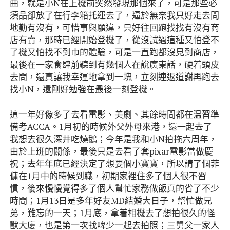
曲，就是小N在上機前突然發現那個來了，可是那些必
須品卻放了在行李箱托運去了，逼於無奈我只好走去問
地勤有沒有，可惜事與願違，只好往回跑找找有沒有商
店有賣，那時已經開始登機了，從沒試過這種又怕登不
了機又怕找不到巾的體驗，可是一直跑都沒見到商店，
最後在一家食肆前聽到有幾個人在說廣東話，硬着頭皮
去問，還真讓我幸運地拿到一塊，立刻連返道謝再跑去
找小N，還剛好勉強在最後一刻登機。
這一年好像多了去看電影、美劇、其餘時間都在温習準
備考ACCA。1月初的時候外父外母來港，還一起去了
我想去很久深井吃燒鵝；今年是我和小N拍拖六周年，
由於上班的關係，最後只是去看了套pixar電影當做慶
祝；去年年底已經決定了想要個小寶寶，所以請了個菲
傭在1月中的時候到職，初期家裡住多了個人很不習
慣，後來慢慢覺得多了個人幫忙家務做飯真的省了不少
時間；1月13日是多年好友MD結婚大日子，幫忙做兄
弟，難忘的一天；1月底，拿着相機去了想拍很久的怪
獸大廈，也是第一次找啤少一起去拍照；三舅父一家人