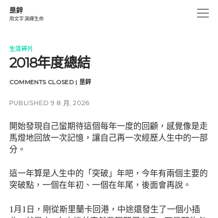
昰鋅
open
用文字演繹生命
menu
創作.燃燒
生活碎片
2018年度總結
生活碎片
思海沉澱
COMMENTS CLOSED
|
昰鋅
細味眼睛記憶
PUBLISHED 9 8 月, 2026
遊仔箋
開始發現自己蠻期待這個每年一度的回顧，感覺像是走
UN-CHAINS
馬燈地回放一次記憶，讓自己再一次經歷人生中的一部
分。
instagram
email
amazon
這一年算是人生中的「突破」年吧，今年有兩個主要的
突破點，一個在年初、一個在年尾，後面會再說。
1月1日，剛從斯里蘭卡回港，中途還發生了一個小插