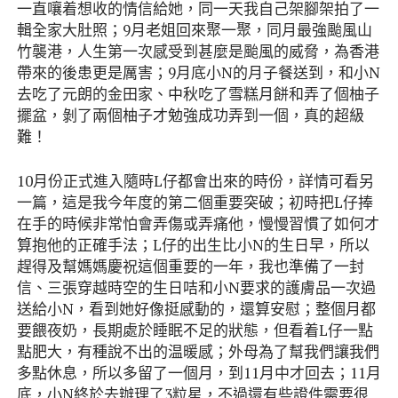
一直嚷着想收的情信給她，同一天我自己架腳架拍了一
輯全家大肚照；9月老姐回來聚一聚，同月最強颱風山
竹襲港，人生第一次感受到甚麼是颱風的威脅，為香港
帶來的後患更是厲害；9月底小N的月子餐送到，和小N
去吃了元朗的金田家、中秋吃了雪糕月餅和弄了個柚子
擺盆，剝了兩個柚子才勉強成功弄到一個，真的超級
難！
10月份正式進入隨時L仔都會出來的時份，詳情可看另
一篇，這是我今年度的第二個重要突破；初時把L仔捧
在手的時候非常怕會弄傷或弄痛他，慢慢習慣了如何才
算抱他的正確手法；L仔的出生比小N的生日早，所以
趕得及幫媽媽慶祝這個重要的一年，我也準備了一封
信、三張穿越時空的生日咭和小N要求的護膚品一次過
送給小N，看到她好像挺感動的，還算安慰；整個月都
要餵夜奶，長期處於睡眠不足的狀態，但看着L仔一點
點肥大，有種說不出的温暖感；外母為了幫我們讓我們
多點休息，所以多留了一個月，到11月中才回去；11月
底，小N終於去辦理了3粒星，不過還有些證件需要很