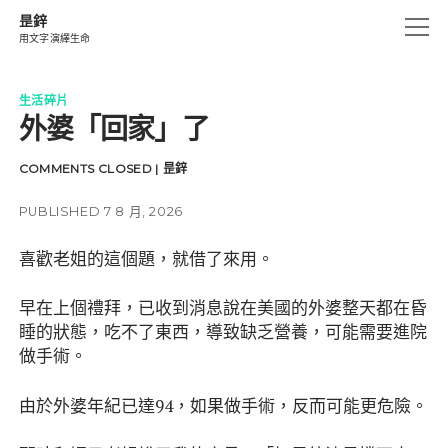
昰鋅
open
用文字演繹生命
menu
創作.燃燒
生活碎片
外婆「回家」了
生活碎片
思海沉澱
COMMENTS CLOSED
|
昰鋅
細味眼睛記憶
PUBLISHED 7 8 月, 2026
遊仔箋
喜歡老姐的這個題，就借了來用。
UN-CHAINS
早在上個禮拜，已收到消息說在美國的外婆整天都在昏
instagram
email
amazon
睡的狀態，吃不了東西，導致缺乏營養，可能需要進院
做手術。
由於外婆年紀已達94，如果做手術，反而可能更危險。