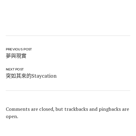
PREVIOUS POST
夢與現實
NEXT POST
突如其來的Staycation
Comments are closed, but
trackbacks
and pingbacks are
open.